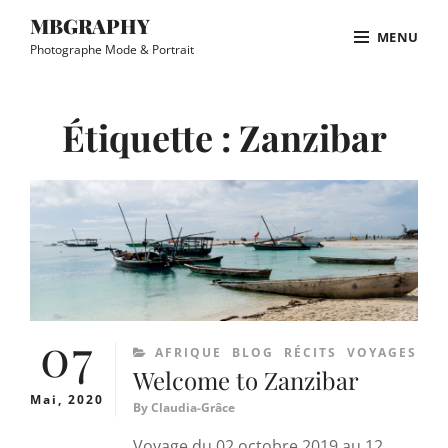
Skip
MBGRAPHY
MENU
to
Photographe Mode & Portrait
content
Site
Overlay
Étiquette :
Zanzibar
07
CATEGORIES
AFRIQUE
BLOG
RÉCITS
VOYAGES
Welcome to Zanzibar
Mai, 2020
By
Claudia-Grâce
Voyage du 02 octobre 2019 au 12