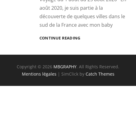
août 2020, je suis partie à la
découverte de quelques villes dans le
sud de la France avec mon baby
RAILTRIP
CONTINUE READING
:
SUD
DE
LA
Copyright © 2026
MBGRAPHY
. All Rights Reserved.
FRANCE
Mentions légales
| SimClick by
Catch Themes