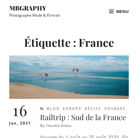
Skip
MBGRAPHY
MENU
to
Photographe Mode & Portrait
content
Site
Overlay
Étiquette :
France
16
CATEGORIES
BLOG
EUROPE
RÉCITS
VOYAGES
Railtrip : Sud de la France
Jan, 2021
By
Claudia-Grâce
Voyage du 1 août au 25 août 2020 En